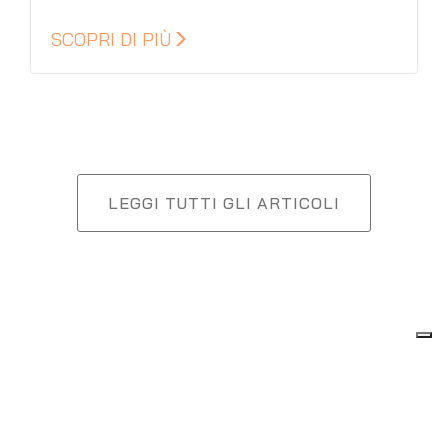
SCOPRI DI PIÙ
LEGGI TUTTI GLI ARTICOLI
HAI BISOGNO DI UNA CONSULENZA?
CONTATTACI SENZA IMPEGNO!